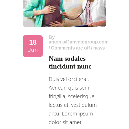
By
18
antonis@anvetogroup.com
/
Comments are off
/
news
Jun
Nam sodales
tincidunt nunc
Duis vel orci erat.
Aenean quis sem
fringilla, scelerisque
lectus et, vestibulum
arcu. Lorem ipsum
dolor sit amet,