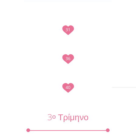
31
36
40
3
Τρίμηνο
ο