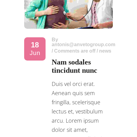
By
18
antonis@anvetogroup.com
/
Comments are off
/
news
Jun
Nam sodales
tincidunt nunc
Duis vel orci erat.
Aenean quis sem
fringilla, scelerisque
lectus et, vestibulum
arcu. Lorem ipsum
dolor sit amet,