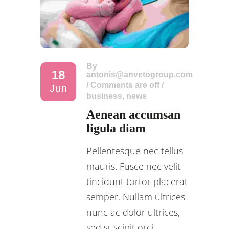
By
18
antonis@anvetogroup.com
/
Comments are off
/
Jun
business
,
news
Aenean accumsan
ligula diam
Pellentesque nec tellus
mauris. Fusce nec velit
tincidunt tortor placerat
semper. Nullam ultrices
nunc ac dolor ultrices,
sed suscipit orci