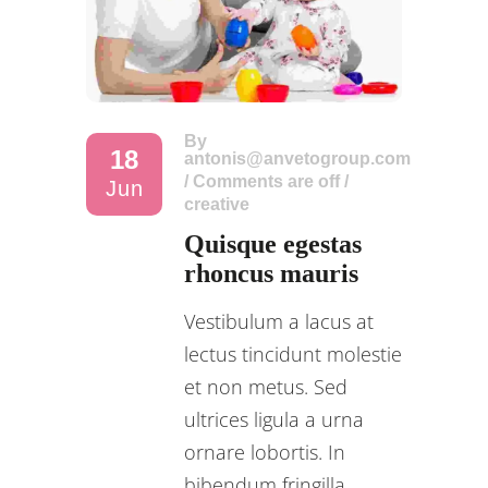
By
18
antonis@anvetogroup.com
/
Comments are off
/
Jun
creative
Quisque egestas
rhoncus mauris
Vestibulum a lacus at
lectus tincidunt molestie
et non metus. Sed
ultrices ligula a urna
ornare lobortis. In
bibendum fringilla