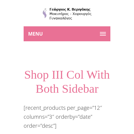
MENU
Shop III Col With
Both Sidebar
[recent_products per_page=”12″
columns=”3″ orderby=”date”
order=”desc”]