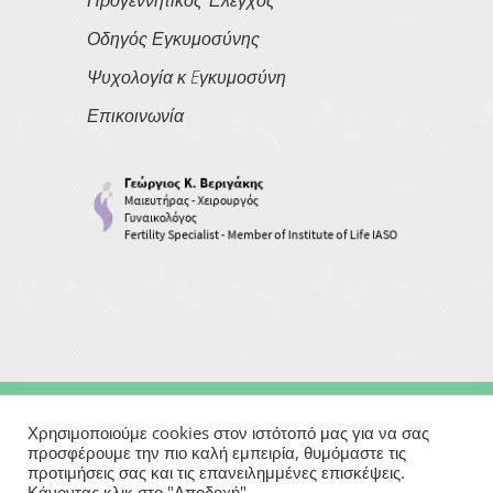
Οδηγός Εγκυμοσύνης
Ψυχολογία κ Eγκυμοσύνη
Επικοινωνία
Copyright © 2026
Georgios Verigakis
| All Rights Reserved
Χρησιμοποιούμε cookies στον ιστότοπό μας για να σας
προσφέρουμε την πιο καλή εμπειρία, θυμόμαστε τις
προτιμήσεις σας και τις επανειλημμένες επισκέψεις.
Powered By
Κάνοντας κλικ στο "Αποδοχή".