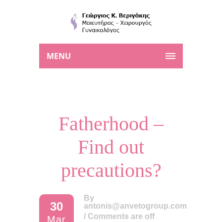
MENU
Fatherhood –
Find out
precautions?
By
30
antonis@anvetogroup.com
/
Comments are off
Mar