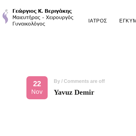
ΙΑΤΡΟΣ
ΕΓΚΥ
By
/
Comments are off
22
Nov
Yavuz Demir