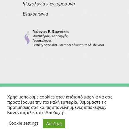
Ψυχολογία κ Eγκυμοσύνη
Επικοινωνία
Copyright © 2026
Georgios Verigakis
| All Rights Reserved
Χρησιμοποιούμε cookies στον ιστότοπό μας για να σας
προσφέρουμε την πιο καλή εμπειρία, θυμόμαστε τις
προτιμήσεις σας και τις επανειλημμένες επισκέψεις.
Powered By
Κάνοντας κλικ στο "Αποδοχή".
Μαιευτήρας | Γυναικολόγος | Χειρουργός | Εξωσωματική
Cookie settings
Αποδοχή