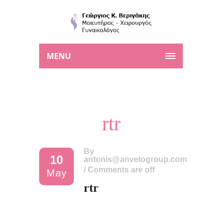
MENU
rtr
By
10
antonis@anvetogroup.com
/
Comments are off
May
rtr