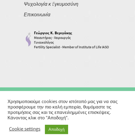
Ψυχολογία κ Eγκυμοσύνη
Επικοινωνία
Copyright © 2026
Georgios Verigakis
| All Rights Reserved
Χρησιμοποιούμε cookies στον ιστότοπό μας για να σας
προσφέρουμε την πιο καλή εμπειρία, θυμόμαστε τις
προτιμήσεις σας και τις επανειλημμένες επισκέψεις.
Powered By
Κάνοντας κλικ στο "Αποδοχή".
Μαιευτήρας | Γυναικολόγος | Χειρουργός | Εξωσωματική
Cookie settings
Αποδοχή