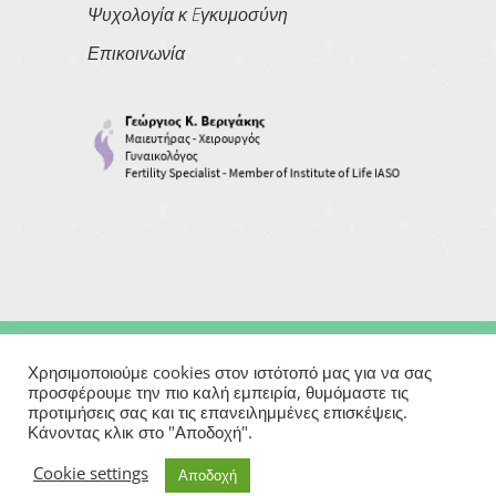
Ψυχολογία κ Eγκυμοσύνη
Επικοινωνία
Copyright © 2026
Georgios Verigakis
| All Rights Reserved
Χρησιμοποιούμε cookies στον ιστότοπό μας για να σας
προσφέρουμε την πιο καλή εμπειρία, θυμόμαστε τις
προτιμήσεις σας και τις επανειλημμένες επισκέψεις.
Powered By
Κάνοντας κλικ στο "Αποδοχή".
Μαιευτήρας | Γυναικολόγος | Χειρουργός | Εξωσωματική
Cookie settings
Αποδοχή