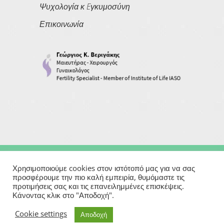
Ψυχολογία κ Eγκυμοσύνη
Επικοινωνία
Copyright © 2026
Georgios Verigakis
| All Rights Reserved
Χρησιμοποιούμε cookies στον ιστότοπό μας για να σας
προσφέρουμε την πιο καλή εμπειρία, θυμόμαστε τις
προτιμήσεις σας και τις επανειλημμένες επισκέψεις.
Powered By
Κάνοντας κλικ στο "Αποδοχή".
Μαιευτήρας | Γυναικολόγος | Χειρουργός | Εξωσωματική
Cookie settings
Αποδοχή