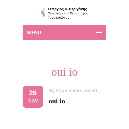
MENU
oui io
By
/
Comments are off
26
Nov
oui io