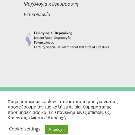
Ψυχολογία κ Eγκυμοσύνη
Επικοινωνία
Copyright © 2026
Georgios Verigakis
| All Rights Reserved
Χρησιμοποιούμε cookies στον ιστότοπό μας για να σας
προσφέρουμε την πιο καλή εμπειρία, θυμόμαστε τις
προτιμήσεις σας και τις επανειλημμένες επισκέψεις.
Powered By
Κάνοντας κλικ στο "Αποδοχή".
Μαιευτήρας | Γυναικολόγος | Χειρουργός | Εξωσωματική
Cookie settings
Αποδοχή