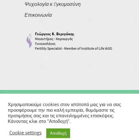
Ψυχολογία κ Eγκυμοσύνη
Επικοινωνία
Copyright © 2026
Georgios Verigakis
| All Rights Reserved
Χρησιμοποιούμε cookies στον ιστότοπό μας για να σας
προσφέρουμε την πιο καλή εμπειρία, θυμόμαστε τις
προτιμήσεις σας και τις επανειλημμένες επισκέψεις.
Powered By
Κάνοντας κλικ στο "Αποδοχή".
Μαιευτήρας | Γυναικολόγος | Χειρουργός | Εξωσωματική
Cookie settings
Αποδοχή