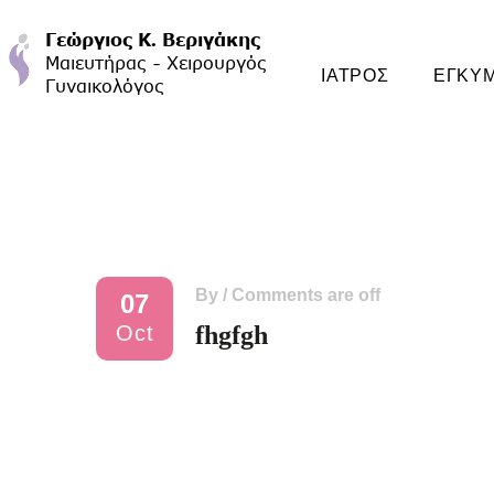
ΙΑΤΡΟΣ
ΕΓΚΥ
By
/
Comments are off
07
Oct
fhgfgh