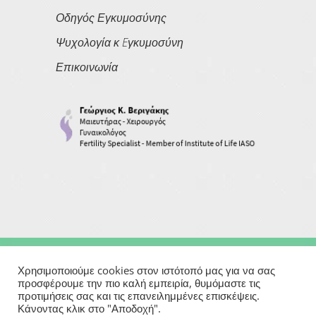
Οδηγός Εγκυμοσύνης
Ψυχολογία κ Eγκυμοσύνη
Επικοινωνία
Copyright © 2026
Georgios Verigakis
| All Rights Reserved
Χρησιμοποιούμε cookies στον ιστότοπό μας για να σας
προσφέρουμε την πιο καλή εμπειρία, θυμόμαστε τις
προτιμήσεις σας και τις επανειλημμένες επισκέψεις.
Powered By
Κάνοντας κλικ στο "Αποδοχή".