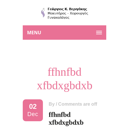
MENU
ffhnfbd
xfbdxgbdxb
By
/
Comments are off
02
Dec
ffhnfbd
xfbdxgbdxb