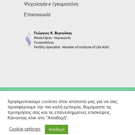
Ψυχολογία κ Eγκυμοσύνη
Επικοινωνία
Copyright © 2026
Georgios Verigakis
| All Rights Reserved
Χρησιμοποιούμε cookies στον ιστότοπό μας για να σας
προσφέρουμε την πιο καλή εμπειρία, θυμόμαστε τις
προτιμήσεις σας και τις επανειλημμένες επισκέψεις.
Powered By
Κάνοντας κλικ στο "Αποδοχή".
Μαιευτήρας | Γυναικολόγος | Χειρουργός | Εξωσωματική
Cookie settings
Αποδοχή