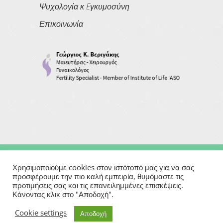
Ψυχολογία κ Eγκυμοσύνη
Επικοινωνία
Copyright © 2026
Georgios Verigakis
| All Rights Reserved
Χρησιμοποιούμε cookies στον ιστότοπό μας για να σας
προσφέρουμε την πιο καλή εμπειρία, θυμόμαστε τις
προτιμήσεις σας και τις επανειλημμένες επισκέψεις.
Powered By
Κάνοντας κλικ στο "Αποδοχή".
Μαιευτήρας | Γυναικολόγος | Χειρουργός | Εξωσωματική
Cookie settings
Αποδοχή