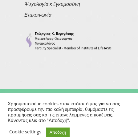
Ψυχολογία κ Eγκυμοσύνη
Επικοινωνία
Copyright © 2026
Georgios Verigakis
| All Rights Reserved
Χρησιμοποιούμε cookies στον ιστότοπό μας για να σας
προσφέρουμε την πιο καλή εμπειρία, θυμόμαστε τις
προτιμήσεις σας και τις επανειλημμένες επισκέψεις.
Powered By
Κάνοντας κλικ στο "Αποδοχή".
Μαιευτήρας | Γυναικολόγος | Χειρουργός | Εξωσωματική
Cookie settings
Αποδοχή