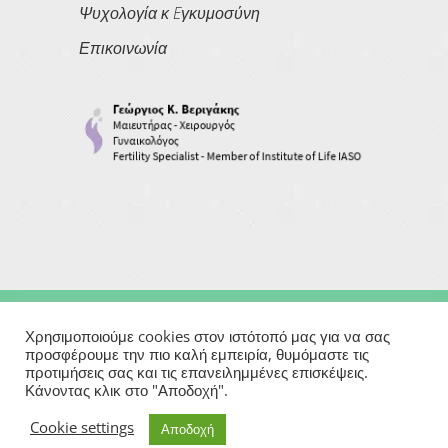
Ψυχολογία κ Eγκυμοσύνη
Επικοινωνία
Copyright © 2026
Georgios Verigakis
| All Rights Reserved
Χρησιμοποιούμε cookies στον ιστότοπό μας για να σας
προσφέρουμε την πιο καλή εμπειρία, θυμόμαστε τις
προτιμήσεις σας και τις επανειλημμένες επισκέψεις.
Powered By
Κάνοντας κλικ στο "Αποδοχή".
Μαιευτήρας | Γυναικολόγος | Χειρουργός | Εξωσωματική
Cookie settings
Αποδοχή