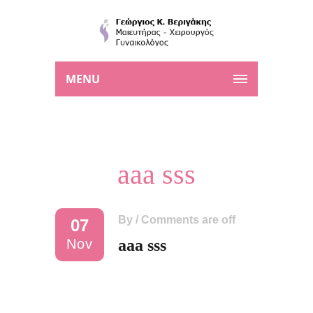
MENU
aaa sss
By
/
Comments are off
07
Nov
aaa sss