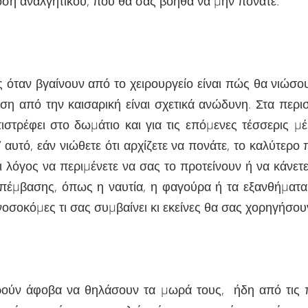
δόση αναλγητικού, που θα σας βοηθά να µην πονάτε.
ες όταν βγαίνουν από το χειρουργείο είναι πώς θα νιώσο
 από την καισαρική είναι σχετικά ανώδυνη. Στα περι
ιστρέφει στο δωµάτιο και για τις επόµενες τέσσερις µ
’ αυτό, εάν νιώθετε ότι αρχίζετε να πονάτε, το καλύτερο 
λόγος να περιµένετε να σας το προτείνουν ή να κάνετε
ης επέµβασης, όπως η ναυτία, η φαγούρα ή τα εξανθήµα
νοσοκόµες τι σας συµβαίνει κι εκείνες θα σας χορηγήσου
ρούν άφοβα να θηλάσουν τα µωρά τους, ήδη από τις 