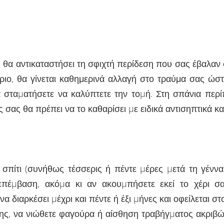
ς θα αντικαταστήσει τη σφιχτή περίδεση που σας έβαλαν 
ιο, θα γίνεται καθημερινά αλλαγή στο τραύμα σας ώστε
 σταµατήσετε να καλύπτετε την τοµή. Στη σπάνια περ
ς σας θα πρέπει να το καθαρίσει µε ειδικά αντισηπτικά 
σπίτι (συνήθως τέσσερις ή πέντε µέρες µετά τη γέννα
επέµβαση, ακόµα κι αν ακουµπήσετε εκεί το χέρι σ
α διαρκέσει µέχρι και πέντε ή έξι µήνες και οφείλεται σ
σης, να νιώθετε φαγούρα ή αίσθηση τραβήγµατος ακριβ