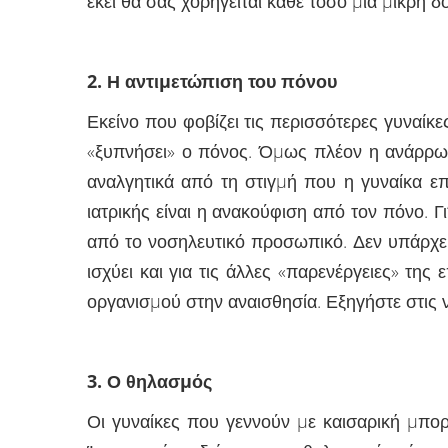
εκεί θα σας χορηγείται κάθε τόσο µια µικρή 
2. Η αντιµετώπιση του πόνου
Εκείνο που φοβίζει τις περισσότερες γυναίκ
«ξυπνήσει» ο πόνος. Όµως πλέον η ανάρρωση
αναλγητικά από τη στιγµή που η γυναίκα επ
ιατρικής είναι η ανακούφιση από τον πόνο. Γι
από το νοσηλευτικό προσωπικό. Δεν υπάρχει 
ισχύει και για τις άλλες «παρενέργειες» τ
οργανισµού στην αναισθησία. Εξηγήστε στις 
3. Ο θηλασµός
Οι γυναίκες που γεννούν µε καισαρική µπο