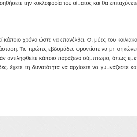
βοηθήσετε την κυκλοφορία του αίµατος και θα επιταχύνετ
εί κάποιο χρόνο ώστε να επανέλθει. Οι µύες του κοιλιακ
άσταση. Τις πρώτες εβδοµάδες φροντίστε να µη σηκώνετ
 εάν αντιληφθείτε κάποιο παράξενο σύµπτωµα, όπως εµετ
ες, έχετε τη δυνατότητα να αρχίσετε να γυµνάζεστε και