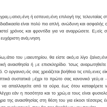
γραµµατισµένη ή εσπευσµένη επιλογή της τελευταίας στι
 διαδικασία είναι πολύ πιο απλή, ανώδυνη και ασφαλής 
ιαστεί χρόνος και φροντίδα για να αναρρώσετε. Εµείς 
ο ευχάριστη ανάµνηση.
δωµάτιο του µαιευτηρίου, θα είστε ακόµα λίγο ζαλισµέ
ική αναισθησία ή µε επισκληρίδιο. Ίσως αναρωτηθείτ
ό. Ο οργανισµός σας χρειάζεται βοήθεια τις επόµενες ε
πτικά συστατικά µέχρι το πρώτο σας κανονικό γεύµα 
να απαλλαγείτε από τα ούρα, έως ότου καταφέρετε ν
έγχει εάν η ποσότητα και το χρώµα τους είναι φυσιολογ
ήρα της αναισθησίας στη θέση του για είκοσι τέσσερις 