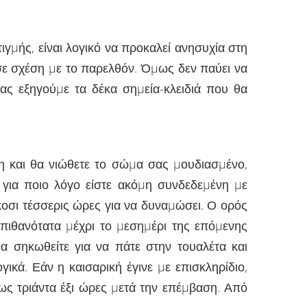
γµής, είναι λογικό να προκαλεί ανησυχία στη
σε σχέση µε το παρελθόν. Όµως δεν παύει να
σας εξηγούµε τα δέκα σηµεία-κλειδιά που θα
νη και θα νιώθετε το σώµα σας µουδιασµένο,
ε για ποιο λόγο είστε ακόµη συνδεδεµένη µε
ίκοσι τέσσερις ώρες για να δυναµώσει. Ο ορός
–πιθανότατα µέχρι το µεσηµέρι της επόµενης
α σηκωθείτε για να πάτε στην τουαλέτα και
ικά. Εάν η καισαρική έγινε µε επισκληρίδιο,
έως τριάντα έξι ώρες µετά την επέµβαση. Από