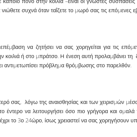
ε κάποιο πόνο στην κοιλιά –είναι οι γνωστές συσπάσεις
α νιώθετε συχνά όταν ταΐζετε το µωρό σας τις επόµενες 
επέµβαση να ζητήσει να σας χορηγείται για τις επόµε
ην κοιλιά ή στο µπράτσο. Η ένεση αυτή προλαµβάνει τη
 έχει αντιµετωπίσει πρόβληµα θρόµβωσης στο παρελθόν.
τερό σας, λόγω της αναισθησίας και των χειρισµών µέσα 
ο έντερο να λειτουργήσει όσο πιο γρήγορα και οµαλά γ
μέχρι το 3ο 24ώρο, ίσως χρειαστεί να σας χορηγήσουν υπ