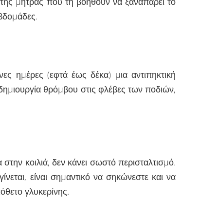
 της µήτρας που τη βοηθούν να ξαναπάρει το
εβδοµάδες.
νες ηµέρες (εφτά έως δέκα) µια αντιπηκτική
 δηµιουργία θρόµβου στις φλέβες των ποδιών,
στην κοιλιά, δεν κάνει σωστό περισταλτισµό.
ίνεται, είναι σηµαντικό να σηκώνεστε και να
όθετο γλυκερίνης.