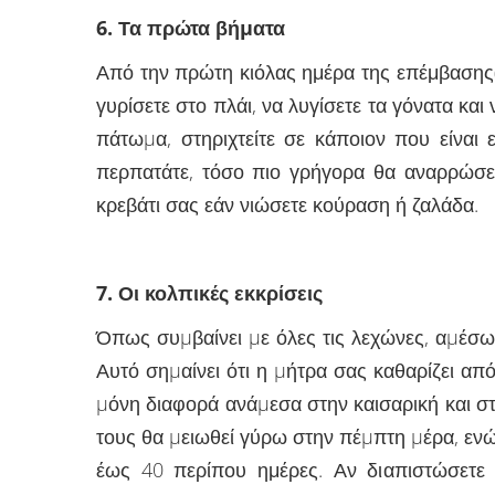
6. Τα πρώτα βήµατα
Από την πρώτη κιόλας ημέρα της επέμβασης(τ
γυρίσετε στο πλάι, να λυγίσετε τα γόνατα κα
πάτωµα, στηριχτείτε σε κάποιον που είναι 
περπατάτε, τόσο πιο γρήγορα θα αναρρώσετ
κρεβάτι σας εάν νιώσετε κούραση ή ζαλάδα.
7. Οι κολπικές εκκρίσεις
Όπως συµβαίνει µε όλες τις λεχώνες, αµέσω
Αυτό σηµαίνει ότι η µήτρα σας καθαρίζει α
µόνη διαφορά ανάµεσα στην καισαρική και στ
τους θα µειωθεί γύρω στην πέµπτη µέρα, ενώ
έως 40 περίπου ημέρες. Αν διαπιστώσετε 