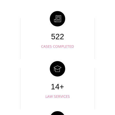
546
CASES COMPLETED
15+
LAW SERVICES