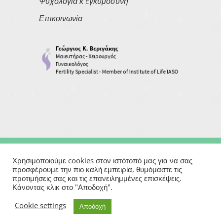
Ψυχολογία κ Eγκυμοσύνη
Επικοινωνία
Copyright © 2026
Georgios Verigakis
| All Rights Reserved
Χρησιμοποιούμε cookies στον ιστότοπό μας για να σας
προσφέρουμε την πιο καλή εμπειρία, θυμόμαστε τις
προτιμήσεις σας και τις επανειλημμένες επισκέψεις.
Powered By
Κάνοντας κλικ στο "Αποδοχή".
Μαιευτήρας | Γυναικολόγος | Χειρουργός | Εξωσωματική
Cookie settings
Αποδοχή