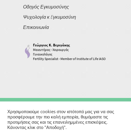
Οδηγός Εγκυμοσύνης
Ψυχολογία κ Eγκυμοσύνη
Επικοινωνία
Copyright © 2026
Georgios Verigakis
| All Rights Reserved
Χρησιμοποιούμε cookies στον ιστότοπό μας για να σας
προσφέρουμε την πιο καλή εμπειρία, θυμόμαστε τις
προτιμήσεις σας και τις επανειλημμένες επισκέψεις.
Powered By
Κάνοντας κλικ στο "Αποδοχή".