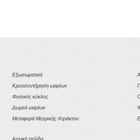
Εξωσωματική
Α
Κρυοσυντήρηση ωαρίων
Π
Φυσικός κύκλος
Ο
Δωρεά ωαρίων
Ψ
Μεταφορά Μητρικής Ατράκτου
Ε
Αρχική σελίδα