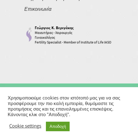
Επικοινωνία
Copyright © 2026
Georgios Verigakis
| All Rights Reserved
Χρησιμοποιούμε cookies στον ιστότοπό μας για να σας
προσφέρουμε την πιο καλή εμπειρία, θυμόμαστε τις
προτιμήσεις σας και τις επανειλημμένες επισκέψεις.
Powered By
Κάνοντας κλικ στο "Αποδοχή".
Μαιευτήρας | Γυναικολόγος | Χειρουργός | Εξωσωματική
Cookie settings
Αποδοχή