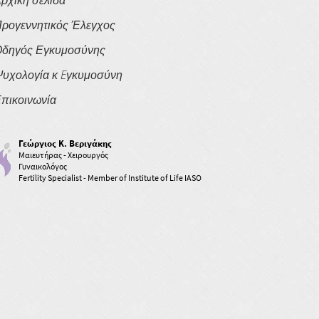
ρχική σελίδα
ρογεννητικός Έλεγχος
δηγός Εγκυμοσύνης
υχολογία κ Eγκυμοσύνη
πικοινωνία