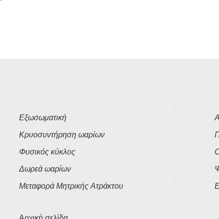
Εξωσωματική
Α
Κρυοσυντήρηση ωαρίων
Π
Φυσικός κύκλος
Ο
Δωρεά ωαρίων
Ψ
Μεταφορά Μητρικής Ατράκτου
Ε
Αρχική σελίδα