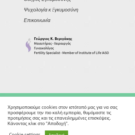
Ψυχολογία κ Eγκυμοσύνη
Επικοινωνία
Copyright © 2026
Georgios Verigakis
| All Rights Reserved
Χρησιμοποιούμε cookies στον ιστότοπό μας για να σας
προσφέρουμε την πιο καλή εμπειρία, θυμόμαστε τις
προτιμήσεις σας και τις επανειλημμένες επισκέψεις.
Powered By
Κάνοντας κλικ στο "Αποδοχή".
Μαιευτήρας | Γυναικολόγος | Χειρουργός | Εξωσωματική
Cookie settings