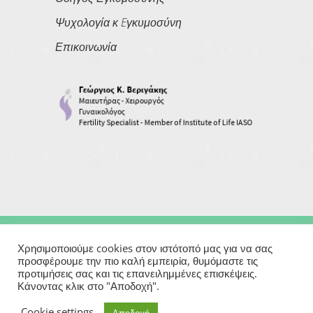
Ψυχολογία κ Eγκυμοσύνη
Επικοινωνία
Copyright © 2026
Georgios Verigakis
| All Rights Reserved
Χρησιμοποιούμε cookies στον ιστότοπό μας για να σας
προσφέρουμε την πιο καλή εμπειρία, θυμόμαστε τις
προτιμήσεις σας και τις επανειλημμένες επισκέψεις.
Powered By
Κάνοντας κλικ στο "Αποδοχή".
Μαιευτήρας | Γυναικολόγος | Χειρουργός | Εξωσωματική
Cookie settings